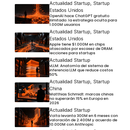
Actualidad Startup
,
Startup
Estados Unidos
OpenAI hace ChatGPT gratuito
ilimitado: la estrategia oculta para
1.000M usuarios
Actualidad Startup
,
Startup
Estados Unidos
Apple tiene $1.000M en chips
atascados por escasez de DRAM:
lecciones para startups
Actualidad Startup
vLLM: Anatomía del sistema de
inferencia LLM que reduce costos
50%
Actualidad Startup
,
Startup
China
Matthias Schmidt: marcas chinas
no superarán 15% en Europa en
2026
Actualidad Startup
Volta levanta 300M en 6 meses con
valoración de 2.400M y acuerdo de
10.000M con Anthropic