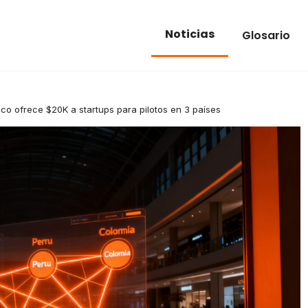
Noticias
Glosario
co ofrece $20K a startups para pilotos en 3 países