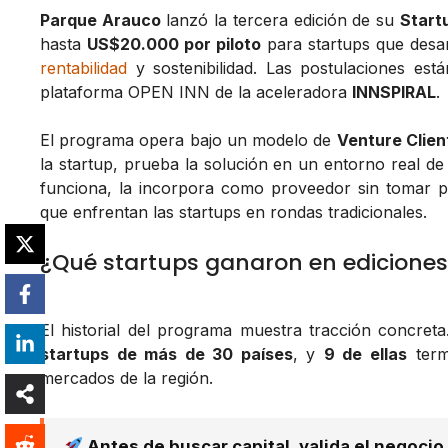
Parque Arauco
lanzó la tercera edición de su
Start
hasta
US$20.000 por piloto
para startups que desar
rentabilidad
y sostenibilidad. Las postulaciones est
plataforma OPEN INN de la aceleradora
INNSPIRAL
.
El programa opera bajo un modelo de
Venture Clien
la startup, prueba la solución en un entorno real d
funciona, la incorpora como proveedor sin tomar part
que enfrentan las startups en rondas tradicionales.
¿Qué startups ganaron en ediciones
El historial del programa muestra tracción concreta
startups de más de 30 países
, y
9 de ellas
term
mercados de la región.
Antes de buscar capital, valida el negocio