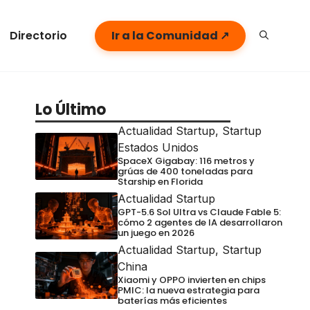
Directorio
Ir a la Comunidad ↗
Lo Último
Actualidad Startup
,
Startup
Estados Unidos
SpaceX Gigabay: 116 metros y
grúas de 400 toneladas para
Starship en Florida
Actualidad Startup
GPT-5.6 Sol Ultra vs Claude Fable 5:
cómo 2 agentes de IA desarrollaron
un juego en 2026
Actualidad Startup
,
Startup
China
Xiaomi y OPPO invierten en chips
PMIC: la nueva estrategia para
baterías más eficientes