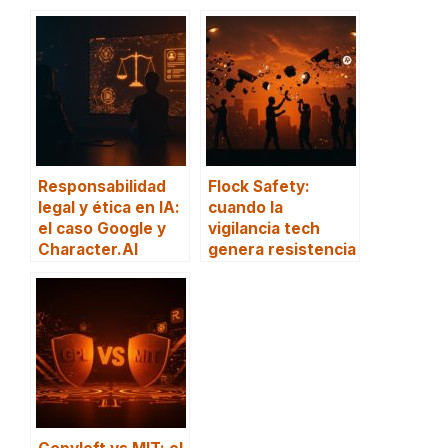
Responsabilidad
Flock Safety:
legal y ética en IA:
cuando la
el caso Google y
vigilancia tech
Character.AI
genera resistencia