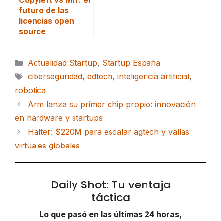
Copyleft vs MIT: el
futuro de las
licencias open
source
Categorías
Actualidad Startup
,
Startup España
Etiquetas
ciberseguridad
,
edtech
,
inteligencia artificial
,
robotica
Arm lanza su primer chip propio: innovación
en hardware y startups
Halter: $220M para escalar agtech y vallas
virtuales globales
Daily Shot: Tu ventaja
táctica
Lo que pasó en las últimas 24 horas,