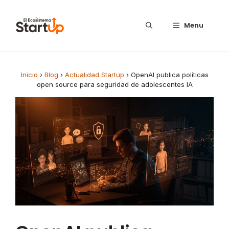
Saltar al contenido
Menu
Inicio
›
Blog
›
Actualidad Startup
›
OpenAI publica políticas
open source para seguridad de adolescentes IA