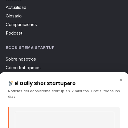
Actualidad
Glosario
Comparaciones
Pódcast
ECOSISTEMA STARTUP
Sobre nosotros
Cómo trabajamos
Newsletter
×
El Daily Shot Startupero
Contacto
Noticias del ecosistema startup en 2 minutos. Gratis, todos los
Publicidad
días.
Convocatorias
Email address
COMUNIDAD
Comunidad (Skool) ↗