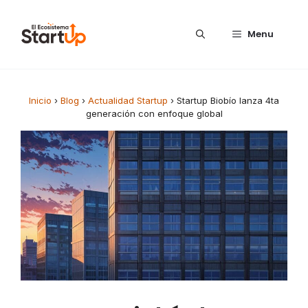
Saltar al contenido
Menu
Inicio
›
Blog
›
Actualidad Startup
›
Startup Biobío lanza 4ta
generación con enfoque global