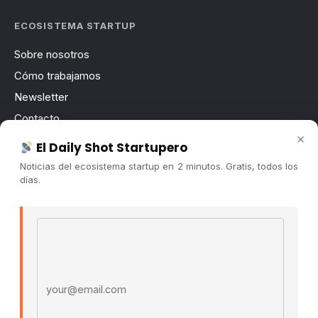
ECOSISTEMA STARTUP
Sobre nosotros
Cómo trabajamos
Newsletter
Contacto
×
Publicidad
El Daily Shot Startupero
Convocatorias
Noticias del ecosistema startup en 2 minutos. Gratis, todos los
días.
COMUNIDAD
Comunidad (Skool) ↗
Email address
Blog Cristian Tala ↗
Es La Hora de Aprender ↗
© 2026 El Ecosistema Startup. Todos los derechos
reservados.